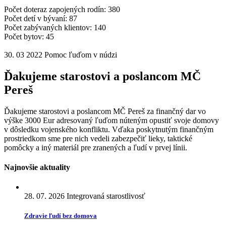
Počet doteraz zapojených rodín:
380
Počet detí v bývaní:
87
Počet zabývaných klientov:
140
Počet bytov:
45
30. 03 2022
Pomoc ľuďom v núdzi
Ďakujeme starostovi a poslancom MČ
Pereš
Ďakujeme starostovi a poslancom MČ Pereš za finančný dar vo
výške 3000 Eur adresovaný ľuďom núteným opustiť svoje domovy
v dôsledku vojenského konfliktu. Vďaka poskytnutým finančným
prostriedkom sme pre nich vedeli zabezpečiť lieky, taktické
pomôcky a iný materiál pre zranených a ľudí v prvej línii.
Najnovšie aktuality
28. 07. 2026
Integrovaná starostlivosť
Zdravie ľudí bez domova