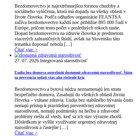
Bezdomovectvo je najextrémnejšou formou chudoby a
sociálneho vylúčenia, ktorá má dopady na všetky oblasti v
živote človeka. Podľa odhadov organizácie FEANTSA
zažíva bezdomovectvo každú noc približne 895 000 ľudí v
Európe, pričom tento počet v posledných rokoch rastie.
Dopad bezdomovectva na zdravie človeka je predmetom
viacerých zahraničných štúdií, avšak na Slovensku táto
tematika doposiaľ nebola […]
Čítať viac >
27. 07. 2026
Integrovaná starostlivosť
Ľudia bez domova potrebujú dostupnú zdravotnú starostlivosť. Štátu
sa prevencia oplatí viac ako riešenie kríz
Bezdomovectvo a bytová núdza neznamenajú len stratu
bezpečného domova. Zasahujú do všetkých oblastí života
človeka – vrátane zdravia. Ľudia bez stabilného bývania často
nemajú prístup k pravidelnej preventívnej zdravotnej
starostlivosti, nemajú podmienky na liečbu a zdravotné
problémy riešia až vtedy, keď sa ich stav výrazne zhorší.
Dôsledkom je vyššie využívanie urgentnej zdravotnej
starostlivosti a častejšie […]
Čítať viac >