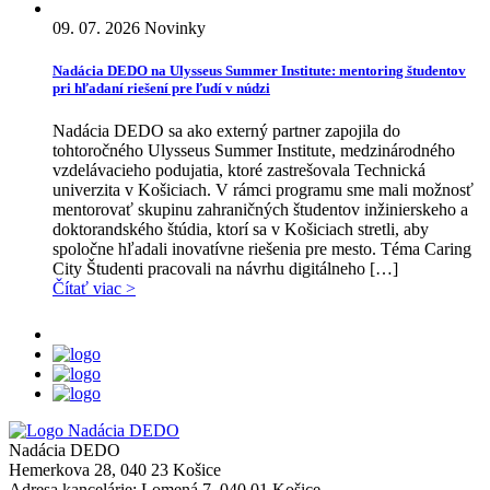
09. 07. 2026
Novinky
Nadácia DEDO na Ulysseus Summer Institute: mentoring študentov
pri hľadaní riešení pre ľudí v núdzi
Nadácia DEDO sa ako externý partner zapojila do
tohtoročného Ulysseus Summer Institute, medzinárodného
vzdelávacieho podujatia, ktoré zastrešovala Technická
univerzita v Košiciach. V rámci programu sme mali možnosť
mentorovať skupinu zahraničných študentov inžinierskeho a
doktorandského štúdia, ktorí sa v Košiciach stretli, aby
spoločne hľadali inovatívne riešenia pre mesto. Téma Caring
City Študenti pracovali na návrhu digitálneho […]
Čítať viac >
Nadácia DEDO
Hemerkova 28, 040 23 Košice
Adresa kancelárie:
Lomená 7, 040 01 Košice