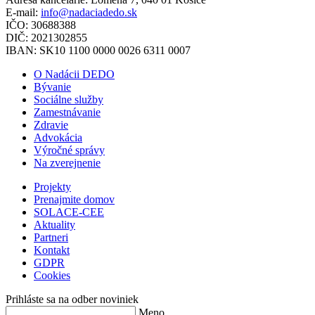
E-mail:
info@nadaciadedo.sk
IČO: 30688388
DIČ: 2021302855
IBAN: SK10 1100 0000 0026 6311 0007
O Nadácii DEDO
Bývanie
Sociálne služby
Zamestnávanie
Zdravie
Advokácia
Výročné správy
Na zverejnenie
Projekty
Prenajmite domov
SOLACE-CEE
Aktuality
Partneri
Kontakt
GDPR
Cookies
Prihláste sa na odber noviniek
Meno