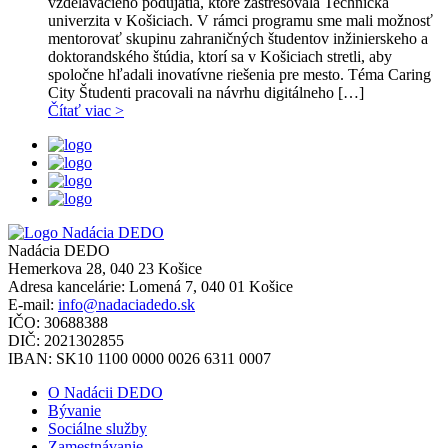
vzdelávacieho podujatia, ktoré zastrešovala Technická
univerzita v Košiciach. V rámci programu sme mali možnosť
mentorovať skupinu zahraničných študentov inžinierskeho a
doktorandského štúdia, ktorí sa v Košiciach stretli, aby
spoločne hľadali inovatívne riešenia pre mesto. Téma Caring
City Študenti pracovali na návrhu digitálneho […]
Čítať viac >
Nadácia DEDO
Hemerkova 28, 040 23 Košice
Adresa kancelárie:
Lomená 7, 040 01 Košice
E-mail:
info@nadaciadedo.sk
IČO: 30688388
DIČ: 2021302855
IBAN: SK10 1100 0000 0026 6311 0007
O Nadácii DEDO
Bývanie
Sociálne služby
Zamestnávanie