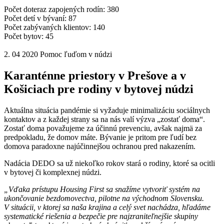
Počet doteraz zapojených rodín:
380
Počet detí v bývaní:
87
Počet zabývaných klientov:
140
Počet bytov:
45
2. 04 2020
Pomoc ľuďom v núdzi
Karanténne priestory v Prešove a v
Košiciach pre rodiny v bytovej núdzi
Aktuálna situácia pandémie si vyžaduje minimalizáciu sociálnych
kontaktov a z každej strany sa na nás valí výzva „zostať doma“.
Zostať doma považujeme za účinnú prevenciu, avšak najmä za
predpokladu, že domov máte. Bývanie je pritom pre ľudí bez
domova paradoxne najúčinnejšou ochranou pred nakazením.
Nadácia DEDO sa už niekoľko rokov stará o rodiny, ktoré sa ocitli
v bytovej či komplexnej núdzi.
„Vďaka prístupu Housing First sa snažíme vytvoriť systém na
ukončovanie bezdomovectva, pilotne na východnom Slovensku.
V situácii, v ktorej sa naša krajina a celý svet nachádza, hľadáme
systematické riešenia a bezpečie pre najzraniteľnejšie skupiny