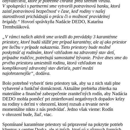
obyvateľstva, ktoré je potrebné chrániť pred šírením vírusu.
V spolupráci s partnermi sme vytvorili potravinovú banku, ktorá
zaistí potravinovú bezpečnosť v čase, keď rodiny v našej
starostlivosti prichádzajú o prácu či
o
možnosť pravidelnej
brigády.“
Hovorí správkyňa Nadácie DEDO, Katarína
Trembuláková.
„V rámci našich aktivít sme uviedli do prevádzky 3 karanténne
priestory, ktoré budú slúžiť pre prípad karantény, ale aj ako priestor
pre liečbu v prípade nakazenia. Tieto priestory bude možné
poskytnúť aj rodinám, ktoré vzhľadom na zdravotný stav detí,
prípadne rodičov, potrebujú samostatné bývanie. Práve dnes sme do
prvého priestoru umiestnili rodinu, ktorá vzhľadom na
komplikovaný zdravotný stav dieťaťa, patrí medzi
najohrozenejšie“,
dodáv
a.
Bolo potrebné vybaviť tieto priestory tak, aby sa z nich stali plne
vybavené a funkčné domácnosti. Aktuálne prebieha zbierka na
materiálne a finančné zabezpečenie zraniteľných rodín, aby Nadácia
DEDO mohla pomôcť pri zmierňovaní negatívnych dopadov krízy
na rodiny s deťmi v ohrození, ktorej rozsah a trvanie nevie
momentálne nikto z nás predvídať. Jedno však vieme: Rodín
v ohrození bude, žiaľ, viac.
Spomínané karanténne priestory sú pripravené na pokrytie potrieb
klientov z centier Dorka, ale aj iných, ktorí sú v rôznych formách