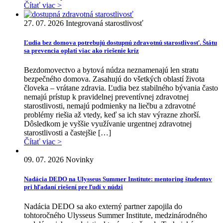
Čítať viac >
27. 07. 2026
Integrovaná starostlivosť
Ľudia bez domova potrebujú dostupnú zdravotnú starostlivosť. Štátu
sa prevencia oplatí viac ako riešenie kríz
Bezdomovectvo a bytová núdza neznamenajú len stratu
bezpečného domova. Zasahujú do všetkých oblastí života
človeka – vrátane zdravia. Ľudia bez stabilného bývania často
nemajú prístup k pravidelnej preventívnej zdravotnej
starostlivosti, nemajú podmienky na liečbu a zdravotné
problémy riešia až vtedy, keď sa ich stav výrazne zhorší.
Dôsledkom je vyššie využívanie urgentnej zdravotnej
starostlivosti a častejšie […]
Čítať viac >
09. 07. 2026
Novinky
Nadácia DEDO na Ulysseus Summer Institute: mentoring študentov
pri hľadaní riešení pre ľudí v núdzi
Nadácia DEDO sa ako externý partner zapojila do
tohtoročného Ulysseus Summer Institute, medzinárodného