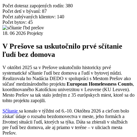
Počet doteraz zapojených rodín:
380
Počet detí v bývaní:
87
Počet zabývaných klientov:
140
Počet bytov:
45
18. 06 2026
Projekty
V Prešove sa uskutočnilo prvé sčítanie
ľudí bez domova
V októbri 2025 sa v Prešove uskutočnilo historicky prvé
systematické sčítanie ľudí bez domova a ľudí v bytovej núdzi.
Realizovala ho Nadácia DEDO v spolupráci s Mestom Prešov ako
súčasť medzinárodného projektu
European Homelessness Counts
,
koordinovaného Katolíckou univerzitou v Leuvene (KU Leuven).
Mesto Prešov sa tak stalo jedným z 35 európskych miest, ktoré sa do
tohto projektu zapojili.
Sčítanie
sa konalo v týždni od 6.-10. Októbra 2026 a cieľom bolo
získať údaje o rozsahu bezdomovectva v meste, jeho formách a
životnej situácii ľudí, ktorých sa týka. Dáta sa zbierali v službách
pre ľudí bez domova, ale aj priamo v teréne – v uliciach mesta
Prešov.