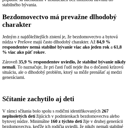
stabilného bývania.
Bezdomovectvo má prevažne dlhodobý
charakter
Jedným z najdôležitejších zistení je, že bezdomovectvo a bytová
núdza v Prešove majú často dlhodobý charakter. Až
84,9 %
respondentov nemá stabilné bývanie viac ako jeden rok
a
61,8
% viac ako päť rokov
.
Zároveň
35,9 % respondentov uviedlo, že stabilné bývanie nikdy
nemali
. To naznačuje, že pri časti ľudí nejde iba o dočasnú krízovú
situáciu, ale o dlhodobý problém, ktorý sa môže prenášať aj medzi
generáciami.
Sčítanie zachytilo aj deti
V rámci sčítania bolo spolu s rodičmi identifikovaných
267
neplnoletých detí
žijúcich v podmienkach bezdomovectva alebo
bytovej núdze. Minimálne
160 z týchto detí
žije v druhej generácii
bezdomovectva, keďže ich rodičia uviedli, že nikdy nemali stabilné