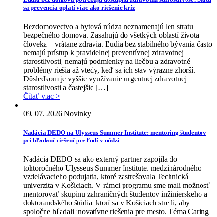
sa prevencia oplatí viac ako riešenie kríz
Bezdomovectvo a bytová núdza neznamenajú len stratu
bezpečného domova. Zasahujú do všetkých oblastí života
človeka – vrátane zdravia. Ľudia bez stabilného bývania často
nemajú prístup k pravidelnej preventívnej zdravotnej
starostlivosti, nemajú podmienky na liečbu a zdravotné
problémy riešia až vtedy, keď sa ich stav výrazne zhorší.
Dôsledkom je vyššie využívanie urgentnej zdravotnej
starostlivosti a častejšie […]
Čítať viac >
09. 07. 2026
Novinky
Nadácia DEDO na Ulysseus Summer Institute: mentoring študentov
pri hľadaní riešení pre ľudí v núdzi
Nadácia DEDO sa ako externý partner zapojila do
tohtoročného Ulysseus Summer Institute, medzinárodného
vzdelávacieho podujatia, ktoré zastrešovala Technická
univerzita v Košiciach. V rámci programu sme mali možnosť
mentorovať skupinu zahraničných študentov inžinierskeho a
doktorandského štúdia, ktorí sa v Košiciach stretli, aby
spoločne hľadali inovatívne riešenia pre mesto. Téma Caring