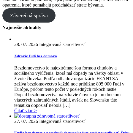
opatrenia, ktoré pomáhajú predchádzať strate bývania.
Záverečná správa
Najnovšie aktuality
28. 07. 2026
Integrovaná starostlivosť
Zdravie ľudí bez domova
Bezdomovectvo je najextrémnejšou formou chudoby a
sociálneho vylúčenia, ktorá má dopady na všetky oblasti v
živote človeka. Podľa odhadov organizácie FEANTSA
zažíva bezdomovectvo každú noc približne 895 000 ľudí v
Európe, pričom tento počet v posledných rokoch rastie.
Dopad bezdomovectva na zdravie človeka je predmetom
viacerých zahraničných štúdií, avšak na Slovensku táto
tematika doposiaľ nebola […]
Čítať viac >
27. 07. 2026
Integrovaná starostlivosť
Ľudia bez domova potrebujú dostupnú zdravotnú starostlivosť. Štátu