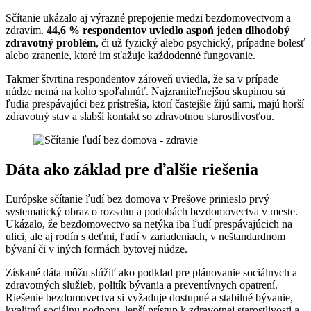
Sčítanie ukázalo aj výrazné prepojenie medzi bezdomovectvom a
zdravím.
44,6 % respondentov uviedlo aspoň jeden dlhodobý
zdravotný problém
, či už fyzický alebo psychický, prípadne bolesť
alebo zranenie, ktoré im sťažuje každodenné fungovanie.
Takmer štvrtina respondentov zároveň uviedla, že sa v prípade
núdze nemá na koho spoľahnúť. Najzraniteľnejšou skupinou sú
ľudia prespávajúci bez prístrešia, ktorí častejšie žijú sami, majú horší
zdravotný stav a slabší kontakt so zdravotnou starostlivosťou.
Dáta ako základ pre ďalšie riešenia
Európske sčítanie ľudí bez domova v Prešove prinieslo prvý
systematický obraz o rozsahu a podobách bezdomovectva v meste.
Ukázalo, že bezdomovectvo sa netýka iba ľudí prespávajúcich na
ulici, ale aj rodín s deťmi, ľudí v zariadeniach, v neštandardnom
bývaní či v iných formách bytovej núdze.
Získané dáta môžu slúžiť ako podklad pre plánovanie sociálnych a
zdravotných služieb, politík bývania a preventívnych opatrení.
Riešenie bezdomovectva si vyžaduje dostupné a stabilné bývanie,
kvalitnú sociálnu podporu, lepší prístup k zdravotnej starostlivosti a