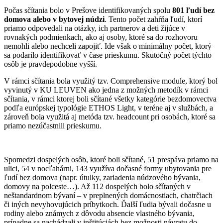
Počas sčítania bolo v Prešove identifikovaných spolu
801 ľudí bez
domova alebo v bytovej núdzi
. Tento počet zahŕňa ľudí, ktorí
priamo odpovedali na otázky, ich partnerov a deti žijúce v
rovnakých podmienkach, ako aj osoby, ktoré sa do rozhovoru
nemohli alebo nechceli zapojiť. Ide však o minimálny počet, ktorý
sa podarilo identifikovať v čase prieskumu. Skutočný počet týchto
osôb je pravdepodobne vyšší.
V rámci sčítania bola využitý tzv. Comprehensive module, ktorý bol
vyvinutý v KU LEUVEN ako jedna z možných metodík v rámci
sčítania, v rámci ktorej boli sčítané všetky kategórie bezdomovectva
podľa európskej typológie ETHOS Light, v teréne aj v službách, a
zároveň bola využitá aj metóda tzv. headcount pri osobách, ktoré sa
priamo nezúčastnili prieskumu.
Spomedzi dospelých osôb, ktoré boli sčítané, 51 prespáva priamo na
ulici, 54 v nocľahárni, 143 využíva dočasné formy ubytovania pre
ľudí bez domova (napr. útulky, zariadenia núdzového bývania,
domovy na polceste…). Až 112 dospelých bolo sčítaných v
neštandardnom bývaní – v preplnených domácnostiach, chatrčiach
či iných nevyhovujúcich príbytkoch. Ďalší ľudia bývali dočasne u
rodiny alebo známych z dôvodu absencie vlastného bývania,
prípadne sa nachádzali v inštitúciách bez možnosti návratu do