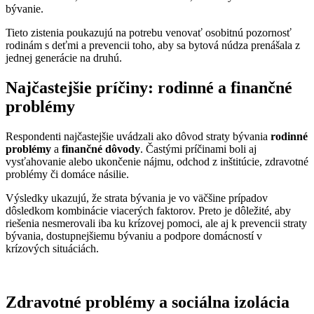
bývanie.
Tieto zistenia poukazujú na potrebu venovať osobitnú pozornosť
rodinám s deťmi a prevencii toho, aby sa bytová núdza prenášala z
jednej generácie na druhú.
Najčastejšie príčiny: rodinné a finančné
problémy
Respondenti najčastejšie uvádzali ako dôvod straty bývania
rodinné
problémy
a
finančné dôvody
. Častými príčinami boli aj
vysťahovanie alebo ukončenie nájmu, odchod z inštitúcie, zdravotné
problémy či domáce násilie.
Výsledky ukazujú, že strata bývania je vo väčšine prípadov
dôsledkom kombinácie viacerých faktorov. Preto je dôležité, aby
riešenia nesmerovali iba ku krízovej pomoci, ale aj k prevencii straty
bývania, dostupnejšiemu bývaniu a podpore domácností v
krízových situáciách.
Zdravotné problémy a sociálna izolácia