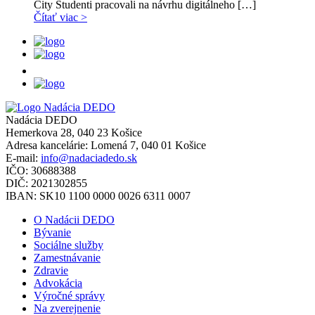
City Študenti pracovali na návrhu digitálneho […]
Čítať viac >
Nadácia DEDO
Hemerkova 28, 040 23 Košice
Adresa kancelárie:
Lomená 7, 040 01 Košice
E-mail:
info@nadaciadedo.sk
IČO: 30688388
DIČ: 2021302855
IBAN: SK10 1100 0000 0026 6311 0007
O Nadácii DEDO
Bývanie
Sociálne služby
Zamestnávanie
Zdravie
Advokácia
Výročné správy
Na zverejnenie